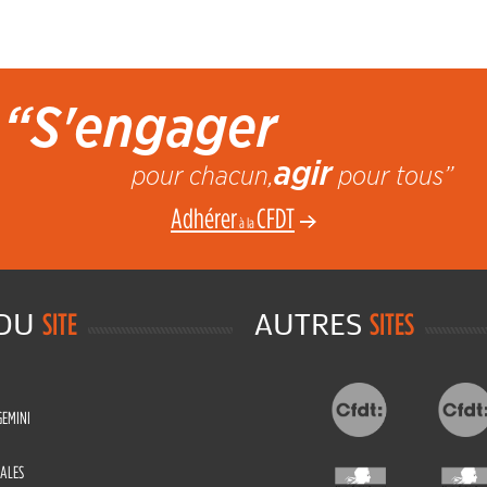
“S'engager
agir
pour chacun,
pour tous”
Adhérer
CFDT
à la
 DU
AUTRES
SITE
SITES
GEMINI
ALES