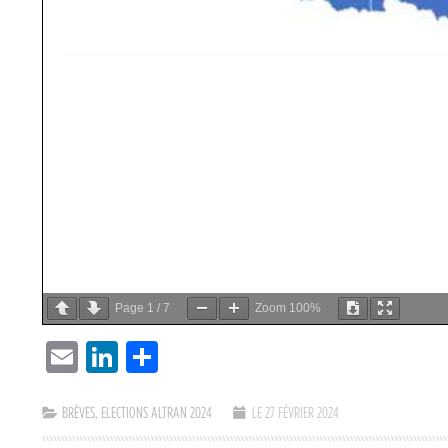
Page
1
/
7
Zoom
100%
EMAIL
LINKEDIN
PARTAGER
BRÈVES
,
ELECTIONS ALTRAN 2024
LE 27 FÉVRIER 2024