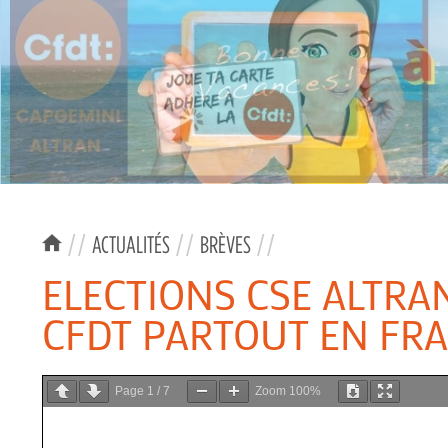
//
ACTUALITÉS
//
BRÈVES
//
ELECTIONS CSE ALTRAN
CFDT PARTOUT EN FR
Page
1
/
7
Zoom
100%