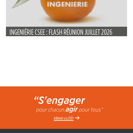
INGENIÉRIE CSEE : FLASH RÉUNION JUILLET 2026
“S'engager
agir
pour chacun,
pour tous”
Adhérer
CFDT
à la