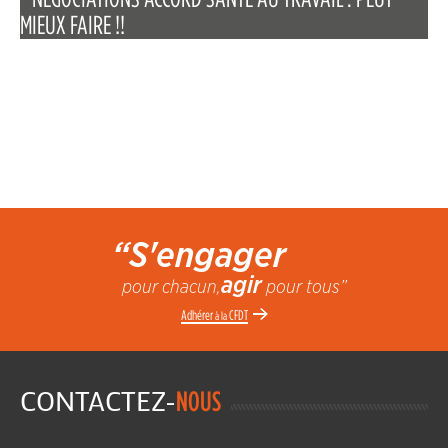
MIEUX FAIRE !!
“S'engager
agir
pour chacun,
pour tous”
Adhérer
CFDT
à la
CONTACTEZ-
NOUS