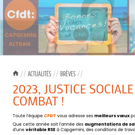
//
ACTUALITÉS
//
BRÈVES
//
2023, JUSTICE SOCIAL
COMBAT !
Toute l’équipe
CFDT
vous adresse ses
meilleurs vœux
po
Que cette année soit l’année des
augmentations de sa
d’une
véritable RSE
à Capgemini, des conditions de travai