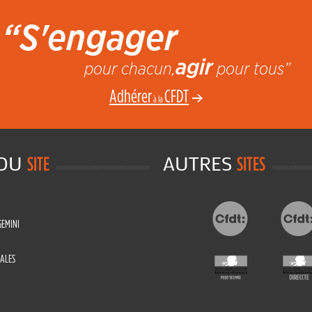
“S'engager
agir
pour chacun,
pour tous”
Adhérer
CFDT
à la
 DU
AUTRES
SITE
SITES
GEMINI
ALES