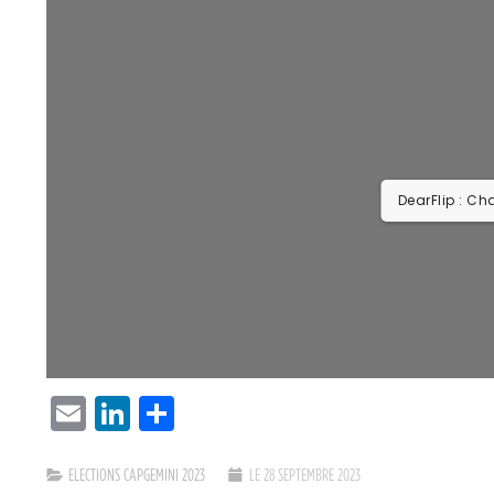
DearFlip : Ch
EMAIL
LINKEDIN
PARTAGER
ELECTIONS CAPGEMINI 2023
LE 28 SEPTEMBRE 2023