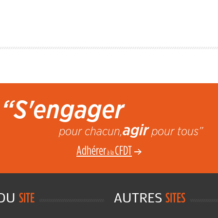
“S'engager
agir
pour chacun,
pour tous”
Adhérer
CFDT
à la
 DU
AUTRES
SITE
SITES