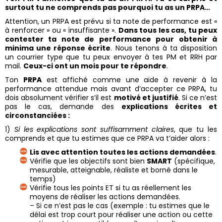
surtout tu ne comprends pas pourquoi tu as un PRPA…
Attention, un PRPA est prévu si ta note de performance est «
à renforcer » ou « insuffisante ».
Dans tous les cas, tu peux
contester ta note de performance pour obtenir à
minima une réponse écrite
. Nous tenons à ta disposition
un courrier type que tu peux envoyer à tes PM et RRH par
mail.
Ceux-ci ont un mois pour te répondre
.
Ton
PRPA
est affiché comme une aide à revenir à la
performance attendue mais avant d’accepter ce PRPA, tu
dois absolument vérifier s’il est
motivé et justifié
. Si ce n’est
pas le cas, demande des
explications écrites et
circonstanciées :
1)
Si les explications sont suffisamment claires
, que tu les
comprends et que tu estimes que ce PRPA va t’aider alors :
Lis avec attention toutes les actions demandées
.
Vérifie que les objectifs sont bien
SMART
(spécifique,
mesurable, atteignable, réaliste et borné dans le
temps)
Vérifie tous les points ET si tu as réellement les
moyens de réaliser les actions demandées.
– Si ce n’est pas le cas (exemple : tu estimes que le
délai est trop court pour réaliser une action ou cette