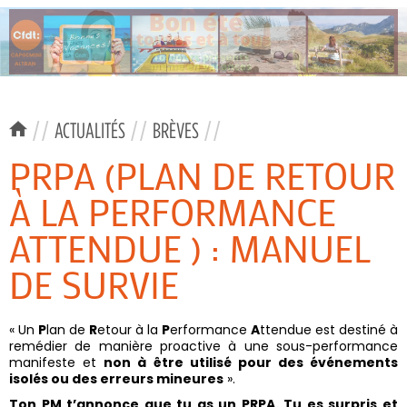
//
ACTUALITÉS
//
BRÈVES
//
PRPA (PLAN DE RETOUR
À LA PERFORMANCE
ATTENDUE ) : MANUEL
DE SURVIE
« Un
P
lan de
R
etour à la
P
erformance
A
ttendue est destiné à
remédier de manière proactive à une sous-performance
manifeste et
non à être utilisé pour des événements
isolés ou des erreurs mineures
».
Ton PM t’annonce que tu as un PRPA. Tu es surpris et