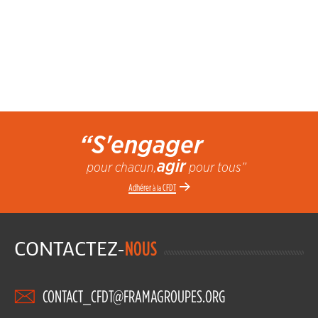
“S'engager
agir
pour chacun,
pour tous”
Adhérer
CFDT
à la
CONTACTEZ-
NOUS
CONTACT_CFDT@FRAMAGROUPES.ORG