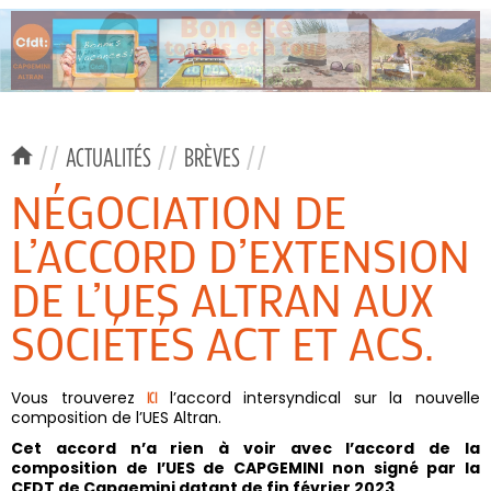
//
ACTUALITÉS
//
BRÈVES
//
NÉGOCIATION DE
L’ACCORD D’EXTENSION
DE L’UES ALTRAN AUX
SOCIÉTÉS ACT ET ACS.
Vous trouverez
l’accord intersyndical sur la nouvelle
ICI
composition de l’UES Altran.
Cet accord n’a rien à voir avec l’accord de la
composition de l’UES de CAPGEMINI non signé par la
CFDT de Capgemini datant de fin février 2023.