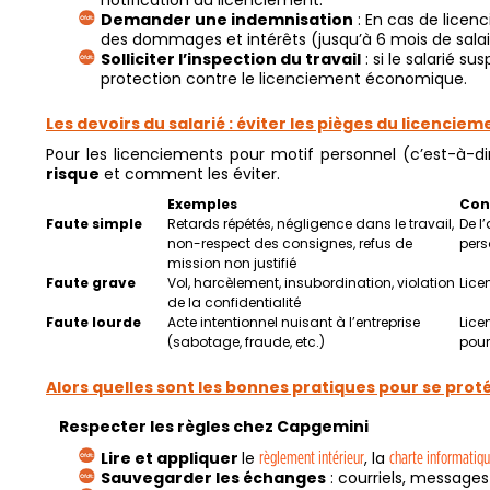
Demander une indemnisation
: En cas de licenc
des dommages et intérêts (jusqu’à 6 mois de salai
Solliciter l’inspection du travail
: si le salarié s
protection contre le licenciement économique.
Les devoirs du salarié : éviter les pièges du licenci
Pour les licenciements pour motif personnel (c’est-à-d
risque
et comment les éviter.
Exemples
Con
Faute simple
Retards répétés, négligence dans le travail,
De l
non-respect des consignes, refus de
pers
mission non justifié
Faute grave
Vol, harcèlement, insubordination, violation
Lice
de la confidentialité
Faute lourde
Acte intentionnel nuisant à l’entreprise
Lice
(sabotage, fraude, etc.)
pour
Alors quelles sont les bonnes pratiques pour se prot
Respecter les règles chez Capgemini
Lire et appliquer
le
règlement intérieur
, la
charte informatiq
Sauvegarder les échanges
: courriels, message