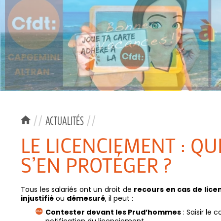
//
ACTUALITÉS
//
LE LICENCIEMENT : Q
S’EN PROTÉGER ?
Tous les salariés ont un droit de
recours en cas de lice
injustifié
ou
démesuré
, il peut :
Contester devant les Prud’hommes
: Saisir le
notification du licenciement.