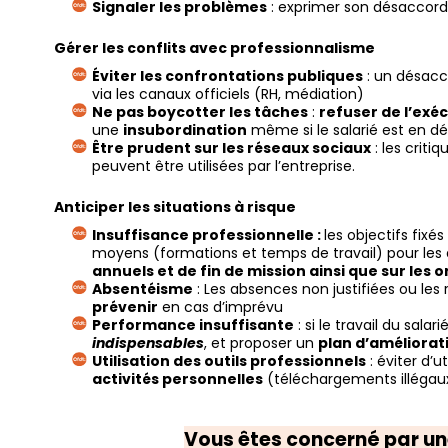
Signaler les problèmes
: exprimer son désaccor
Gérer les conflits avec professionnalisme
Éviter les confrontations publiques
: un désacc
via les canaux officiels (RH, médiation)
Ne pas boycotter les tâches
:
refuser de l’exéc
une
insubordination
même si le salarié est en d
Être prudent sur les réseaux sociaux
: les criti
peuvent être utilisées par l’entreprise.
Anticiper les situations à risque
Insuffisance professionnelle :
les objectifs fixé
moyens (formations et temps de travail) pour les 
annuels et de fin de mission ainsi que sur les 
Absentéisme
: Les absences non justifiées ou les
prévenir
en cas d’imprévu
Performance insuffisante
: si le travail du salari
indispensables
, et proposer un
plan d’améliorat
Utilisation des outils professionnels
: éviter d’u
activités personnelles
(téléchargements illégaux,
Vous êtes concerné par une