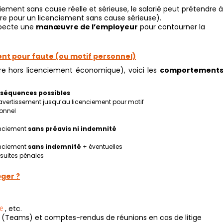
iement sans cause réelle et sérieuse, le salarié peut prétendre à
re pour un licenciement sans cause sérieuse).
uspecte une
manœuvre de l’employeur
pour contourner la
ement pour faute (ou motif personnel)
ire hors licenciement économique), voici les
comportements
séquences possibles
’avertissement jusqu’au licenciement pour motif
onnel
nciement
sans préavis ni indemnité
nciement
sans indemnité
+ éventuelles
suites pénales
éger ?
ue
, etc.
s (Teams) et comptes-rendus de réunions en cas de litige