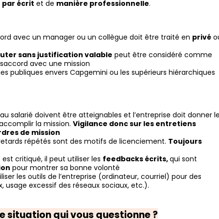
d
par écrit
et de
manière professionnelle
.
ord avec un manager ou un collègue doit être traité en
privé
o
uter sans justification valable
peut être considéré comme
ésaccord avec une mission
ques publiques envers Capgemini ou les supérieurs hiérarchiques
s au salarié doivent être atteignables et l’entreprise doit donner l
accomplir la mission.
Vigilance donc sur les entretiens
ordres de mission
 retards répétés sont des motifs de licenciement.
Toujours
é est critiqué, il peut utiliser les
feedbacks écrits,
qui sont
ion
pour montrer sa bonne volonté
tiliser les outils de l’entreprise (ordinateur, courriel) pour des
 usage excessif des réseaux sociaux, etc.).
 situation qui vous questionne ?