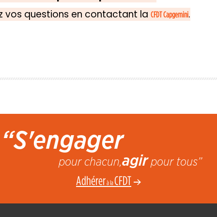
z vos questions en contactant la
.
CFDT Capgemini
“S'engager
agir
pour chacun,
pour tous”
Adhérer
CFDT
à la