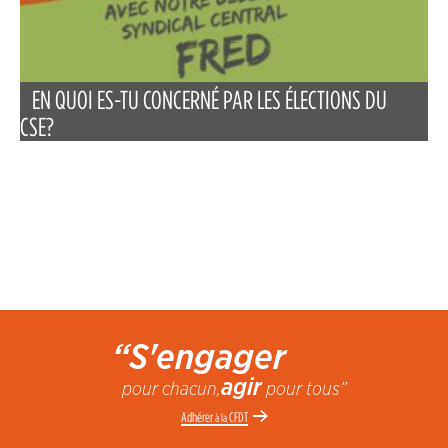
EN QUOI ES-TU CONCERNÉ PAR LES ÉLECTIONS DU
CSE?
“S'engager
agir
pour chacun,
pour tous”
Adhérer
CFDT
à la