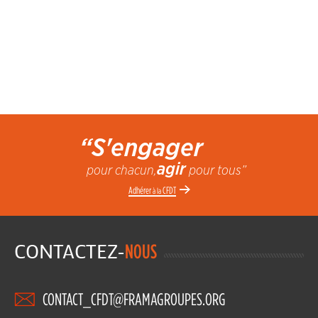
“S'engager
agir
pour chacun,
pour tous”
Adhérer
CFDT
à la
CONTACTEZ-
NOUS
CONTACT_CFDT@FRAMAGROUPES.ORG