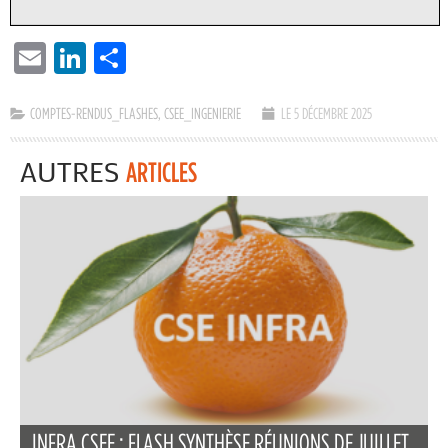
EMAIL
LINKEDIN
PARTAGER
COMPTES-RENDUS_FLASHES
,
CSEE_INGENIERIE
LE 5 DÉCEMBRE 2025
AUTRES
ARTICLES
INFRA CSEE : FLASH SYNTHÈSE RÉUNIONS DE JUILLET