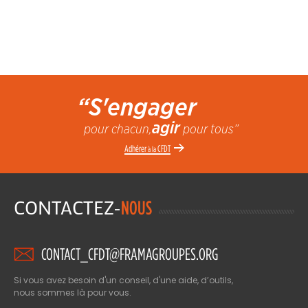
“S'engager
agir
pour chacun,
pour tous”
Adhérer
CFDT
à la
CONTACTEZ-
NOUS
CONTACT_CFDT@FRAMAGROUPES.ORG
Si vous avez besoin d'un conseil, d'une aide, d’outils,
nous sommes là pour vous.