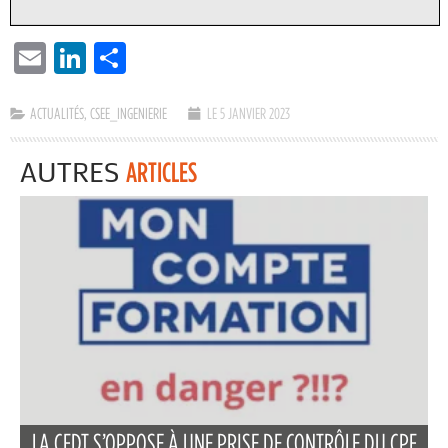
EMAIL
LINKEDIN
PARTAGER
ACTUALITÉS
,
CSEE_INGENIERIE
LE 5 JANVIER 2023
AUTRES
ARTICLES
LA CFDT S’OPPOSE À UNE PRISE DE CONTRÔLE DU CPF