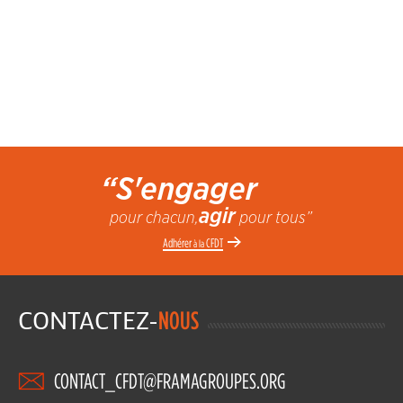
“S'engager
agir
pour chacun,
pour tous”
Adhérer
CFDT
à la
CONTACTEZ-
NOUS
CONTACT_CFDT@FRAMAGROUPES.ORG