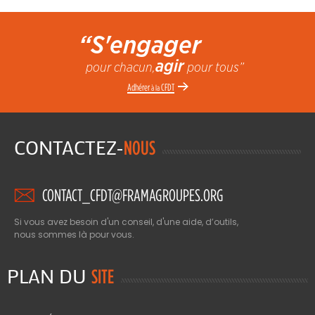
“S'engager
agir
pour chacun,
pour tous”
Adhérer
CFDT
à la
CONTACTEZ-
NOUS
CONTACT_CFDT@FRAMAGROUPES.ORG
Si vous avez besoin d'un conseil, d'une aide, d’outils,
nous sommes là pour vous.
PLAN DU
SITE