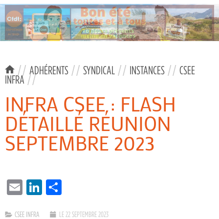
//
ADHÉRENTS
//
SYNDICAL
//
INSTANCES
//
CSEE
INFRA
//
INFRA CSEE : FLASH
DÉTAILLÉ RÉUNION
SEPTEMBRE 2023
EMAIL
LINKEDIN
PARTAGER
CSEE INFRA
LE 22 SEPTEMBRE 2023