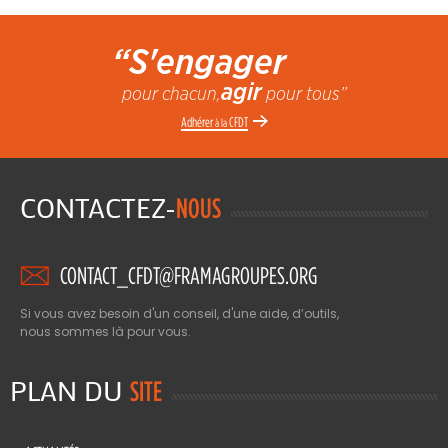
“S'engager
agir
pour chacun,
pour tous”
Adhérer
CFDT
à la
CONTACTEZ-
NOUS
CONTACT_CFDT@FRAMAGROUPES.ORG
Si vous avez besoin d'un conseil, d'une aide, d’outils,
nous sommes là pour vous.
PLAN DU
SITE