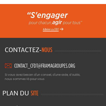
“S'engager
agir
pour chacun,
pour tous”
Adhérer
CFDT
à la
CONTACTEZ-
NOUS
CONTACT_CFDT@FRAMAGROUPES.ORG
Si vous avez besoin d'un conseil, d'une aide, d’outils,
nous sommes là pour vous.
PLAN DU
SITE