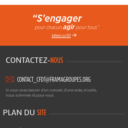
“S'engager
agir
pour chacun,
pour tous”
Adhérer
CFDT
à la
CONTACTEZ-
NOUS
CONTACT_CFDT@FRAMAGROUPES.ORG
Si vous avez besoin d'un conseil, d'une aide, d’outils,
nous sommes là pour vous.
PLAN DU
SITE