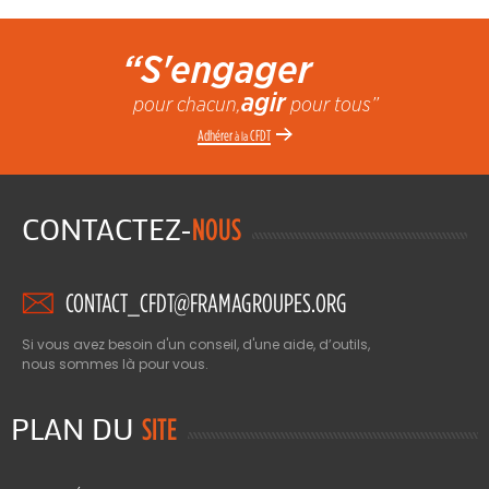
“S'engager
agir
pour chacun,
pour tous”
Adhérer
CFDT
à la
CONTACTEZ-
NOUS
CONTACT_CFDT@FRAMAGROUPES.ORG
Si vous avez besoin d'un conseil, d'une aide, d’outils,
nous sommes là pour vous.
PLAN DU
SITE