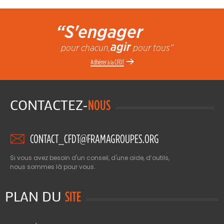
“S'engager
agir
pour chacun,
pour tous”
Adhérer
CFDT
à la
CONTACTEZ-
NOUS
CONTACT_CFDT@FRAMAGROUPES.ORG
Si vous avez besoin d'un conseil, d'une aide, d’outils,
nous sommes là pour vous.
PLAN DU
SITE