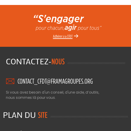
“S'engager
agir
pour chacun,
pour tous”
Adhérer
CFDT
à la
CONTACTEZ-
NOUS
CONTACT_CFDT@FRAMAGROUPES.ORG
Si vous avez besoin d'un conseil, d'une aide, d’outils,
nous sommes là pour vous.
PLAN DU
SITE