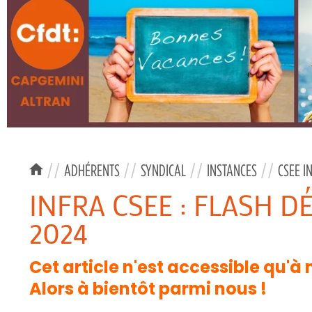
//
ADHÉRENTS
//
SYNDICAL
//
INSTANCES
//
CSEE I
INFRA CSEE : FLASH D
2024
Cet article n'est accessible qu'à
Alors à bientôt parmi nous !