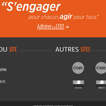
“S'engager
agir
pour chacun,
pour tous”
Adhérer
CFDT
à la
 DU
AUTRES
SITE
SITES
GEMINI
ALES