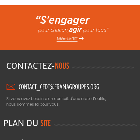
“S'engager
agir
pour chacun,
pour tous”
Adhérer
CFDT
à la
CONTACTEZ-
NOUS
CONTACT_CFDT@FRAMAGROUPES.ORG
Si vous avez besoin d'un conseil, d'une aide, d’outils,
nous sommes là pour vous.
PLAN DU
SITE