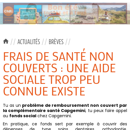
//
ACTUALITÉS
//
BRÈVES
//
FRAIS DE SANTÉ NON
COUVERTS : UNE AIDE
SOCIALE TROP PEU
CONNUE EXISTE
Tu as un
problème de remboursement non couvert par
la complémentaire santé Capgemini
, tu peux faire appel
au
fonds social
chez Capgemini.
En pratique, ce fonds sert par exemple à couvrir des
dépenses de type soins dentaires, orthodontie,