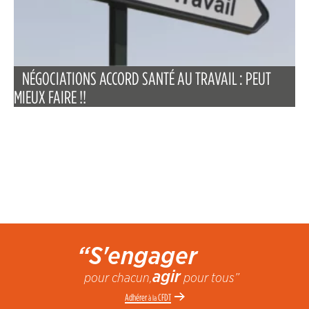
NÉGOCIATIONS ACCORD SANTÉ AU TRAVAIL : PEUT
MIEUX FAIRE !!
“S'engager
agir
pour chacun,
pour tous”
Adhérer
CFDT
à la