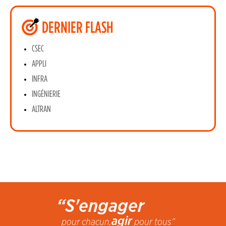
DERNIER FLASH
CSEC
APPLI
INFRA
INGÉNIERIE
ALTRAN
“S'engager
agir
pour chacun,
pour tous”