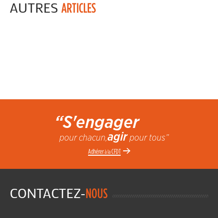
AUTRES
ARTICLES
“S'engager
agir
pour chacun,
pour tous”
Adhérer
CFDT
à la
CONTACTEZ-
NOUS