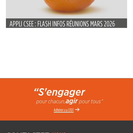
APPLI CSEE : FLASH INFOS RÉUNIONS MARS 2026
“S'engager
agir
pour chacun,
pour tous”
Adhérer
CFDT
à la