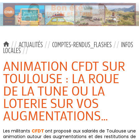
//
ACTUALITÉS
//
COMPTES-RENDUS_FLASHES
//
INFOS
LOCALES
//
ANIMATION CFDT SUR
TOULOUSE : LA ROUE
DE LA TUNE OU LA
LOTERIE SUR VOS
AUGMENTATIONS…
Les militants
CFDT
ont proposé aux salariés de Toulouse une
animation autour des augmentations et des restitutions de