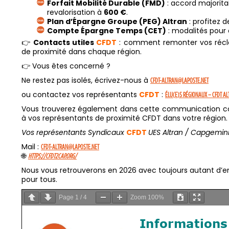
Forfait Mobilité Durable (FMD)
: accord majorita
revalorisation à
600 €
.
Plan d’Épargne Groupe (PEG) Altran
: profitez 
Compte Épargne Temps (CET)
: modalités pour 
👉
Contacts utiles
CFDT
: comment remonter vos réclam
de proximité dans chaque région.
👉 Vous êtes concerné ?
Ne restez pas isolés, écrivez-nous à
CFDT-ALTRAN@LAPOSTE.NET
ou contactez vos représentants
CFDT
:
ÉLU(E)S RÉGIONAUX – CFDT
AL
Vous trouverez également dans cette communication com
à vos représentants de proximité CFDT dans votre région.
Vos représentants Syndicaux
CFDT
UES Altran / Capgemini
Mail :
CFDT-ALTRAN@LAPOSTE.NET
🌐
HTTPS://CFDT2CAP.ORG/
Nous vous retrouverons en 2026 avec toujours autant d’e
pour tous.
Page
1
/
4
Zoom
100%