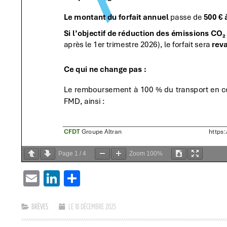
Page
1
/
4
Zoom
100%
EMAIL
LINKEDIN
PARTAGER
BRÈVES
LE 18 DÉCEMBRE 2025