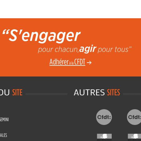
“S'engager
agir
pour chacun,
pour tous”
Adhérer
CFDT
à la
 DU
AUTRES
SITE
SITES
GEMINI
ALES