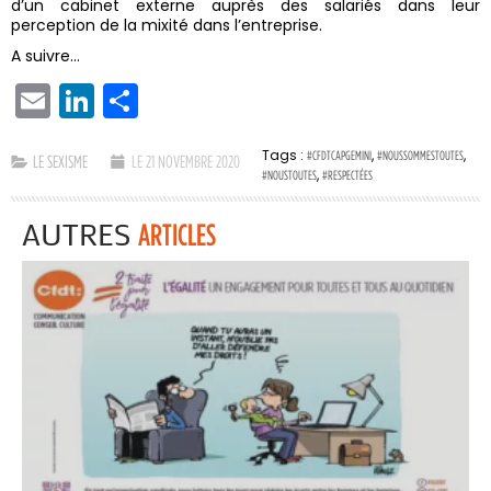
d’un cabinet externe auprès des salariés dans leur
perception de la mixité dans l’entreprise.
A suivre…
EMAIL
LINKEDIN
PARTAGER
Tags :
,
,
#CFDTCAPGEMINI
#NOUSSOMMESTOUTES
LE SEXISME
LE 21 NOVEMBRE 2020
,
#NOUSTOUTES
#RESPECTÉES
AUTRES
ARTICLES