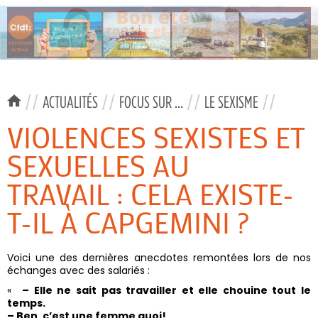
//
ACTUALITÉS
//
FOCUS SUR ...
//
LE SEXISME
//
VIOLENCES SEXISTES ET
SEXUELLES AU
TRAVAIL : CELA EXISTE-
T-IL À CAPGEMINI ?
Voici une des dernières anecdotes remontées lors de nos
échanges avec des salariés :
«
–
Elle ne sait pas travailler et elle chouine tout le
temps.
– Ben, c’est une femme quoi!