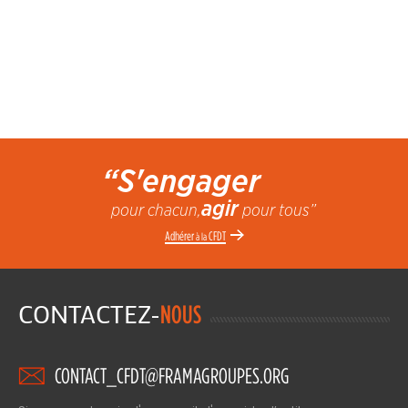
“S'engager
agir
pour chacun,
pour tous”
Adhérer
CFDT
à la
CONTACTEZ-
NOUS
CONTACT_CFDT@FRAMAGROUPES.ORG