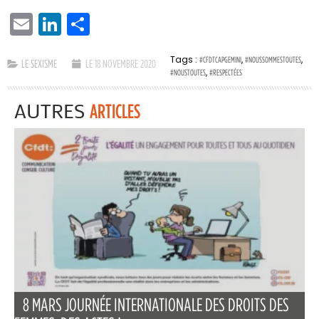
EMAIL
LINKEDIN
PARTAGER
Tags :
,
,
#CFDTCAPGEMINI
#NOUSSOMMESTOUTES
LE SEXISME
LE 18 NOVEMBRE 2020
,
#NOUSTOUTES
#RESPECTÉES
AUTRES
ARTICLES
8 MARS JOURNÉE INTERNATIONALE DES DROITS DES