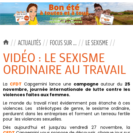
//
ACTUALITÉS
//
FOCUS SUR ...
//
LE SEXISME
//
VIDÉO : LE SEXISME
ORDINAIRE AU TRAVAIL
La
CFDT
Capgemini lance une
campagn
e
autour du
25
novembre,
journée internationale de lutte contre les
violences faites aux femmes.
Le monde du travail n’est évidemment pas étanche à ces
violences. Les stéréotypes de genre, le sexisme ordinaire,
perdurent dans les entreprises et forment un terreau fertile
pour les violences sexuelles.
Dès aujourd’hui et jusqu’au vendredi 27 novembre, la
CFDT
Capgemini vous propose de découvrir chaque jour sur