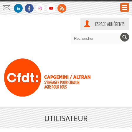
RCC
ESPACE ADHÉRENTS
ACTUALITÉS
NATIONALES ET LOCALES
ACCORDS ALTRAN
BRÈVES
EMPLOI
ACCORDS CAPGEMINI
RSE
SALAIRES
EMPLOI
DOSSIERS PRATIQUES
SONDAGES / ENQUÊTES
SANTÉ PRÉVOYANCE
FORMATION
COMMUNS
CONTACT/ADHÉSION
TEMPS DE TRAVAIL
INTÉGRATIONS
ALTRAN
TRANSFERTS VERS CAPGEMINI
RSE : MOBILITÉ DURABLE
CAPGEMINI
UES ALTRAN
SALAIRES
SANTÉ-PRÉVOYANCE
TEMPS DE TRAVAIL
UTILISATEUR