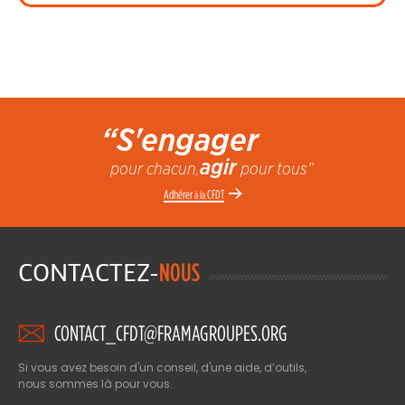
“S'engager
agir
pour chacun,
pour tous”
Adhérer
CFDT
à la
CONTACTEZ-
NOUS
CONTACT_CFDT@FRAMAGROUPES.ORG
Si vous avez besoin d'un conseil, d'une aide, d’outils,
nous sommes là pour vous.