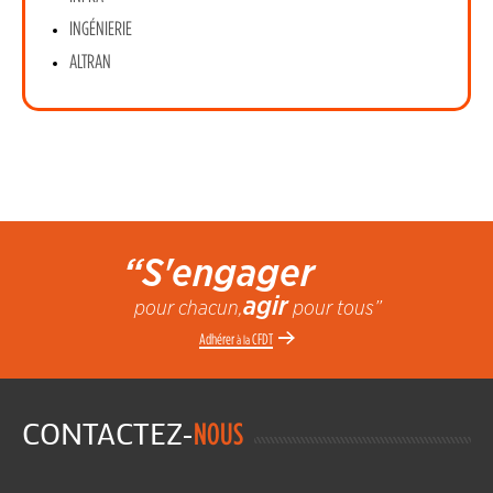
INGÉNIERIE
ALTRAN
“S'engager
agir
pour chacun,
pour tous”
Adhérer
CFDT
à la
CONTACTEZ-
NOUS