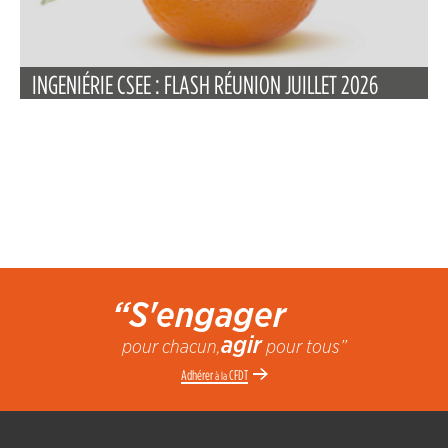
INGENIÉRIE CSEE : FLASH RÉUNION JUILLET 2026
“S'engager
agir
pour chacun,
pour tous”
Adhérer
CFDT
à la