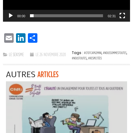
00:00
02:31
EMAIL
LINKEDIN
PARTAGER
Tags :
,
,
#CFDTCAPGEMINI
#NOUSSOMMESTOUTES
LE SEXISME
LE 26 NOVEMBRE 2020
,
#NOUSTOUTES
#RESPECTÉES
AUTRES
ARTICLES