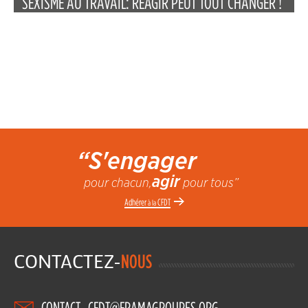
SEXISME AU TRAVAIL: RÉAGIR PEUT TOUT CHANGER !
“S'engager
agir
pour chacun,
pour tous”
Adhérer
CFDT
à la
CONTACTEZ-
NOUS
CONTACT_CFDT@FRAMAGROUPES.ORG