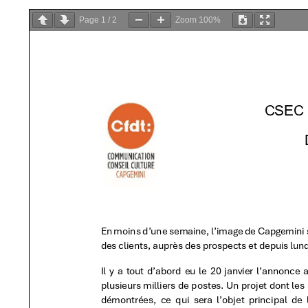
Page
1
/
2
Zoom
100%