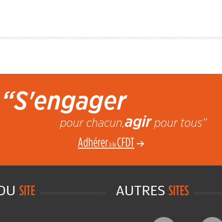
“S'engager
agir
pour chacun,
pour tous”
Adhérer
CFDT
à la
 DU
AUTRES
SITE
SITES