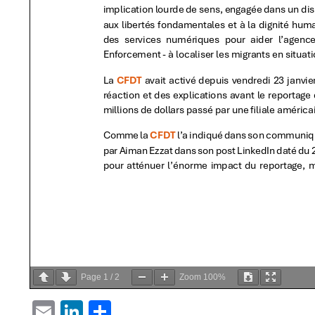
Page
1
/
2
Zoom
100%
EMAIL
LINKEDIN
PARTAGER