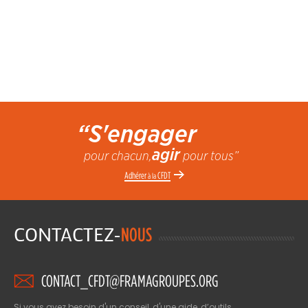
“S'engager
agir
pour chacun,
pour tous”
Adhérer
CFDT
à la
CONTACTEZ-
NOUS
CONTACT_CFDT@FRAMAGROUPES.ORG
Si vous avez besoin d'un conseil, d'une aide, d’outils,