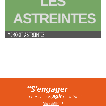
MÉMOKIT ASTREINTES
“S'engager
agir
pour chacun,
pour tous”
Adhérer
CFDT
à la