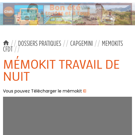
//
DOSSIERS PRATIQUES
//
CAPGEMINI
//
MEMOKITS
CFDT
//
MÉMOKIT TRAVAIL DE
NUIT
Vous pouvez Télécharger le mémokit
ICI