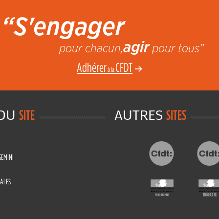
“S'engager
agir
pour chacun,
pour tous”
Adhérer
CFDT
à la
 DU
AUTRES
SITE
SITES
GEMINI
ALES