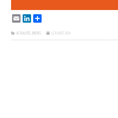
EMAIL
LINKEDIN
PARTAGER
ACTUALITÉS
,
BRÈVES
LE 11 AOÛT 2024