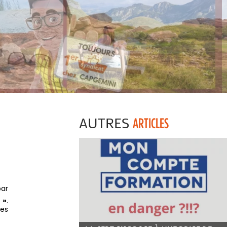
AUTRES
ARTICLES
par
 »
.
mes