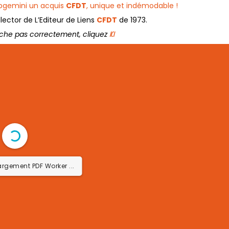
pgemini un acquis
CFDT
, unique et indémodable !
lector de L’Editeur de Liens
CFDT
de 1973.
iche pas correctement, cliquez
ICI
argement PDF Worker ...