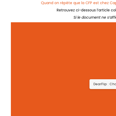
Quand on répète que la CFP est chez Ca
Retrouvez ci-dessous l’article col
Si le document ne s’aff
DearFlip : Ch