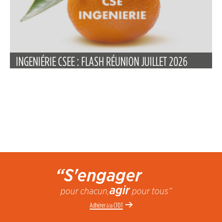
INGENIÉRIE CSEE : FLASH RÉUNION JUILLET 2026
“S'engager
agir
pour chacun,
pour tous”
Adhérer
CFDT
à la