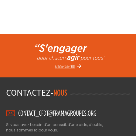
“S'engager
agir
pour chacun,
pour tous”
Adhérer
CFDT
à la
CONTACTEZ-
NOUS
CONTACT_CFDT@FRAMAGROUPES.ORG
Si vous avez besoin d'un conseil, d'une aide, d’outils,
nous sommes là pour vous.