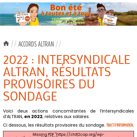
//
ACCORDS ALTRAN
//
2022 : INTERSYNDICALE
ALTRAN, RÉSULTATS
PROVISOIRES DU
SONDAGE
Voici deux actions concomitantes de l’intersyndicales
d’ALTRAN,
en 2022
, relatives aux salaires.
Ci dessous, les résultats provisoires du sondage.
.
TRACT D’INFORMATION
Missing PDF "https://cfdt2cap.org/wp-