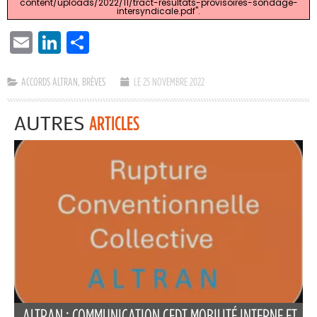
content/uploads/2022/11/tract-resultats-provisoires-sondage-
intersyndicale.pdf".
EMAIL
LINKEDIN
PARTAGER
ACCORDS ALTRAN
,
BRÈVES
LE 25 NOVEMBRE 2022
AUTRES
ARTICLES
ALTRAN : COMMUNICATION CFDT MOBILITÉ INTERNE ET