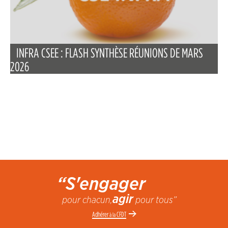
INFRA CSEE : FLASH SYNTHÈSE RÉUNIONS DE MARS
2026
“S'engager
agir
pour chacun,
pour tous”
Adhérer
CFDT
à la