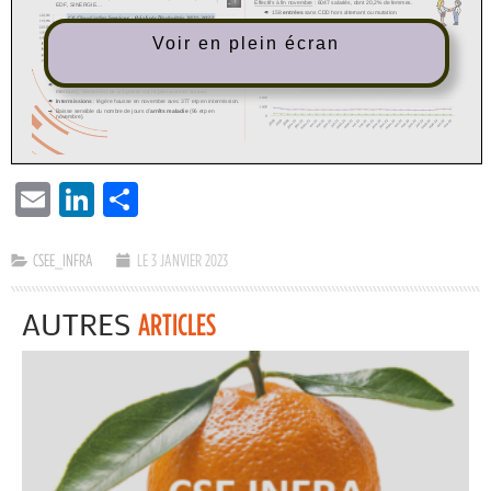
Voir en plein écran
EMAIL
LINKEDIN
PARTAGER
CSEE_INFRA
LE 3 JANVIER 2023
AUTRES
ARTICLES