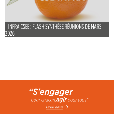
INFRA CSEE : FLASH SYNTHÈSE RÉUNIONS DE MARS
2026
“S'engager
agir
pour chacun,
pour tous”
Adhérer
CFDT
à la