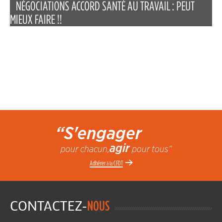
NÉGOCIATIONS ACCORD SANTÉ AU TRAVAIL : PEUT
MIEUX FAIRE !!
“S'engager
agir
pour chacun,
pour tous”
Adhérer
CFDT
à la
CONTACTEZ-
NOUS