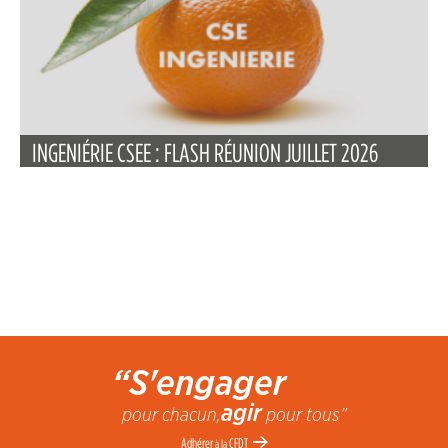
INGENIÉRIE CSEE : FLASH RÉUNION JUILLET 2026
“S'engager
agir
pour chacun,
pour tous”
Adhérer
CFDT
à la