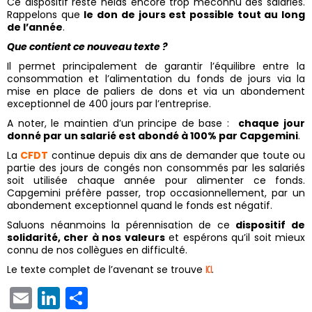
Ce dispositif reste hélas encore trop méconnu des salariés.
Rappelons que
le don de jours est possible tout au long
de l’année
.
Que contient ce nouveau texte ?
Il permet principalement de garantir l’équilibre entre la
consommation et l’alimentation du fonds de jours via la
mise en place de paliers de dons et via un abondement
exceptionnel de 400 jours par l’entreprise.
A noter, le maintien d’un principe de base :
chaque jour
donné par un salarié est abondé à 100% par Capgemini
.
La
CFDT
continue depuis dix ans de demander que toute ou
partie des jours de congés non consommés par les salariés
soit utilisée chaque année pour alimenter ce fonds.
Capgemini préfère passer, trop occasionnellement, par un
abondement exceptionnel quand le fonds est négatif.
Saluons néanmoins la pérennisation de ce
dispositif de
solidarité, cher à nos valeurs
et espérons qu’il soit mieux
connu de nos collègues en difficulté.
Le texte complet de l’avenant se trouve
.
ICI
EMAIL
LINKEDIN
PARTAGER