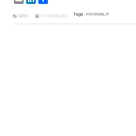
Tags :
,
#CFDTCAPGEMINI
CPF
BRÈVES
LE 9 OCTOBRE 2023