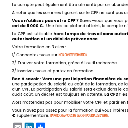
Le compte peut également être alimenté par un abond
A noter que les sommes figurant sur le CPF ne sont pas ass
Vous n’utilisez pas votre CPF ?
Savez-vous que vous per
est de 5 000 €.
Une fois ce plafond atteint, le compte n’
Le CPF est utilisable
hors temps de travail sans autor
autorisation et un délai de prévenance
.
Votre formation en 3 clics :
1/ Connectez-vous sur
MON COMPTE FORMATION
2/ Trouver votre formation, grâce à l’outil recherche
3/ Inscrivez-vous et partez en formation
Bon à savoir : Vers une participation financière du s
une participation du salarié au coût de la formation, de
d’un CPF. La participation du salarié sera exclue dans le
dudit coût. Un décret est toujours en attente.
La CFDT es
Alors n’attendez pas pour mobiliser votre CPF et partir en
Vous n’avez pas assez pour la formation qui vous intére
€
supplémentaire.
RAPPROCHEZ-VOUS DE LA CFDT POUR PLUS D’INFOS.
EMAIL
LINKEDIN
PARTAGER