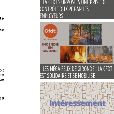
LA CFDT S’OPPOSE À UNE PRISE DE
CONTRÔLE DU CPF PAR LES
EMPLOYEURS
te
vec
LES MÉGA FEUX DE GIRONDE : LA CFDT
oit
EST SOLIDAIRE ET SE MOBILISE
dre
tie
000