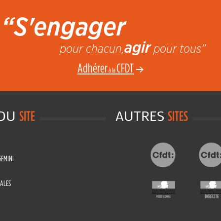
“S'engager
agir
pour chacun,
pour tous”
Adhérer
CFDT
à la
 DU
AUTRES
SITE
SITES
GEMINI
ALES