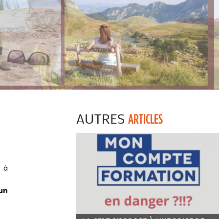
AUTRES
ARTICLES
t à
un