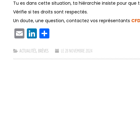
Tu es dans cette situation, ta hiérarchie insiste pour que
Vérifie si tes droits sont respectés.
Un doute, une question, contactez vos représentants
CF
EMAIL
LINKEDIN
PARTAGER
ACTUALITÉS
,
BRÈVES
LE 28 NOVEMBRE 2024