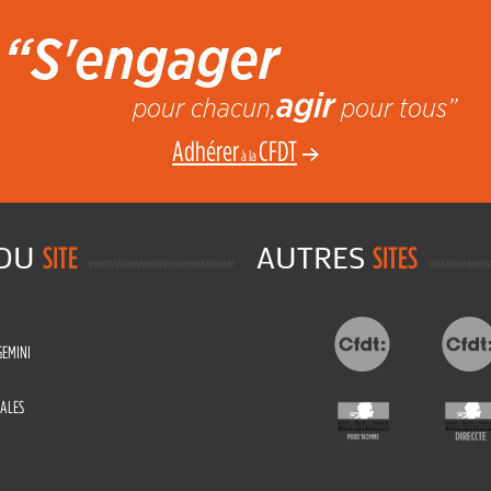
“S'engager
agir
pour chacun,
pour tous”
Adhérer
CFDT
à la
 DU
AUTRES
SITE
SITES
GEMINI
ALES