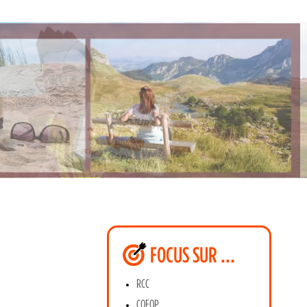
FOCUS SUR …
RCC
COFOP