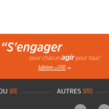
“S'engager
agir
pour chacun,
pour tous”
Adhérer
CFDT
à la
 DU
AUTRES
SITE
SITES